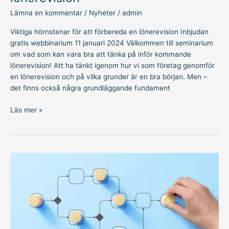
Lämna en kommentar
/
Nyheter
/
admin
Viktiga hörnstenar för att förbereda en lönerevision Inbjudan
gratis webbinarium 11 januari 2024 Välkommen till seminarium
om vad som kan vara bra att tänka på inför kommande
lönerevision! Att ha tänkt igenom hur vi som företag genomför
en lönerevision och på vilka grunder är en bra början. Men –
det finns också några grundläggande fundament
Läs mer »
Tester-
som
stöd
i
rekryteringsprocessen