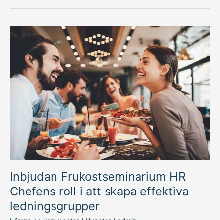
Inbjudan
Frukostseminarium
HR
Chefens
roll
i
att
skapa
effektiva
ledningsgrupper
Inbjudan Frukostseminarium HR
Chefens roll i att skapa effektiva
ledningsgrupper