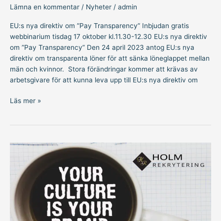
Lämna en kommentar
/
Nyheter
/
admin
EU:s nya direktiv om ”Pay Transparency” Inbjudan gratis
webbinarium tisdag 17 oktober kl.11.30-12.30 EU:s nya direktiv
om ”Pay Transparency” Den 24 april 2023 antog EU:s nya
direktiv om transparenta löner för att sänka löneglappet mellan
män och kvinnor. Stora förändringar kommer att krävas av
arbetsgivare för att kunna leva upp till EU:s nya direktiv om
Läs mer »
Inbjudan
gratis
webbinarium
6
oktober
kl.11.30-
12.30-