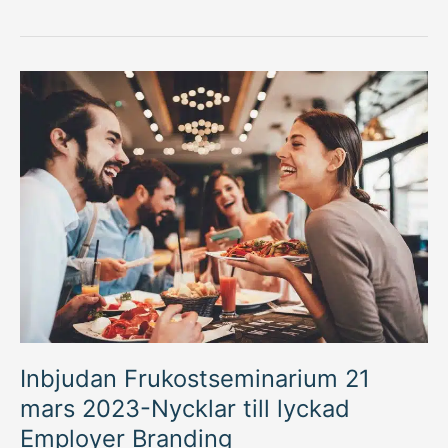
Inbjudan
Frukostseminarium
21
mars
2023-
Nycklar
till
lyckad
Employer
Branding
Inbjudan Frukostseminarium 21
mars 2023-Nycklar till lyckad
Employer Branding