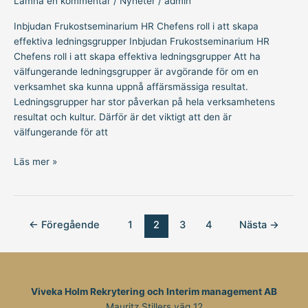
Lämna en kommentar
/
Nyheter
/
admin
Inbjudan Frukostseminarium HR Chefens roll i att skapa
effektiva ledningsgrupper Inbjudan Frukostseminarium HR
Chefens roll i att skapa effektiva ledningsgrupper Att ha
välfungerande ledningsgrupper är avgörande för om en
verksamhet ska kunna uppnå affärsmässiga resultat.
Ledningsgrupper har stor påverkan på hela verksamhetens
resultat och kultur. Därför är det viktigt att den är
välfungerande för att
Läs mer »
←
Föregående
1
2
3
4
Nästa
→
Viveka Holm Rekrytering och Interim management AB
Mauritz Stillers väg 12