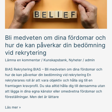
hur
de
kan
påverkar
din
bedömning
Bli medveten om dina fördomar och
vid
rekrytering
hur de kan påverkar din bedömning
vid rekrytering
Lämna en kommentar
/
Kunskapsbank
,
Nyheter
/
admin
BIAS Rekrytering BIAS – Bli medveten om dina fördomar och
hur de kan påverkar din bedömning vid rekrytering En
rekryterares roll är att vara objektiv och hålla sig till en
framtagen kravprofil. Du ska alltid hålla dig till densamma utan
att lägga in dina egna känslor eller omedvetna fördomar och
föreställningar. Men det är lättare
Läs mer »