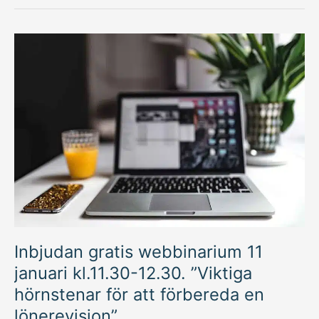
Inbjudan
gratis
webbinarium
11
januari
kl.11.30-
12.30.
”Viktiga
hörnstenar
för
att
förbereda
en
lönerevision”
Inbjudan gratis webbinarium 11
januari kl.11.30-12.30. ”Viktiga
hörnstenar för att förbereda en
lönerevision”