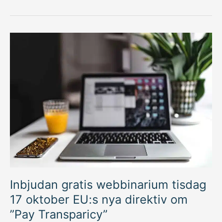
Inbjudan
gratis
webbinarium
tisdag
17
oktober
EU:s
nya
direktiv
om
”Pay
Transparicy”
Inbjudan gratis webbinarium tisdag
17 oktober EU:s nya direktiv om
”Pay Transparicy”