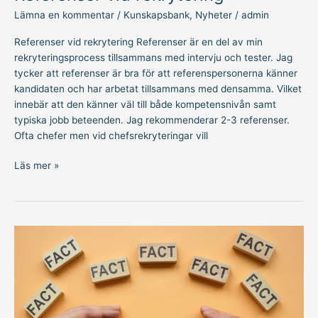
Lämna en kommentar
/
Kunskapsbank
,
Nyheter
/
admin
Referenser vid rekrytering Referenser är en del av min
rekryteringsprocess tillsammans med intervju och tester. Jag
tycker att referenser är bra för att referenspersonerna känner
kandidaten och har arbetat tillsammans med densamma. Vilket
innebär att den känner väl till både kompetensnivån samt
typiska jobb beteenden. Jag rekommenderar 2-3 referenser.
Ofta chefer men vid chefsrekryteringar vill
Läs mer »
Bli
medveten
om
dina
fördomar
och