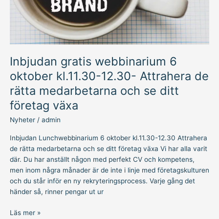
Attrahera
de
rätta
medarbetarna
och
se
Inbjudan gratis webbinarium 6
ditt
oktober kl.11.30-12.30- Attrahera de
företag
rätta medarbetarna och se ditt
växa
företag växa
Nyheter
/
admin
Inbjudan Lunchwebbinarium 6 oktober kl.11.30-12.30 Attrahera
de rätta medarbetarna och se ditt företag växa Vi har alla varit
där. Du har anställt någon med perfekt CV och kompetens,
men inom några månader är de inte i linje med företagskulturen
och du står inför en ny rekryteringsprocess. Varje gång det
händer så, rinner pengar ut ur
Läs mer »