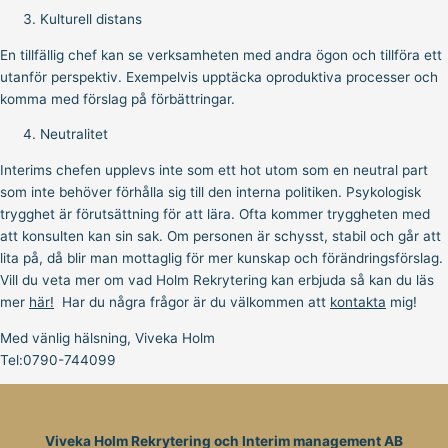
Kulturell distans
En tillfällig chef kan se verksamheten med andra ögon och tillföra ett
utanför perspektiv. Exempelvis upptäcka oproduktiva processer och
komma med förslag på förbättringar.
Neutralitet
Interims chefen upplevs inte som ett hot utom som en neutral part
som inte behöver förhålla sig till den interna politiken. Psykologisk
trygghet är förutsättning för att lära. Ofta kommer tryggheten med
att konsulten kan sin sak. Om personen är schysst, stabil och går att
lita på, då blir man mottaglig för mer kunskap och förändringsförslag.
Vill du veta mer om vad Holm Rekrytering kan erbjuda så kan du läs
mer
här!
Har du några frågor är du välkommen att
kontakta
mig!
Med vänlig hälsning, Viveka Holm
Tel:0790-744099
Viveka Holm Rekrytering och Interim management AB