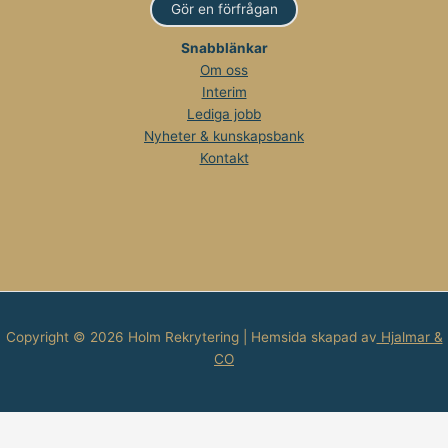
Gör en förfrågan
Snabblänkar
Om oss
Interim
Lediga jobb
Nyheter & kunskapsbank
Kontakt
Copyright © 2026 Holm Rekrytering | Hemsida skapad av
Hjalmar &
CO