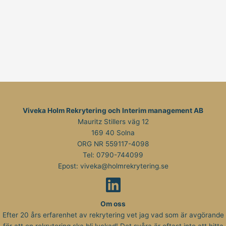
Viveka Holm Rekrytering och Interim management AB
Mauritz Stillers väg 12
169 40 Solna
ORG NR 559117-4098
Tel:
0790-744099
Epost:
viveka@holmrekrytering.se
Om oss
Efter 20 års erfarenhet av rekrytering vet jag vad som är avgörande