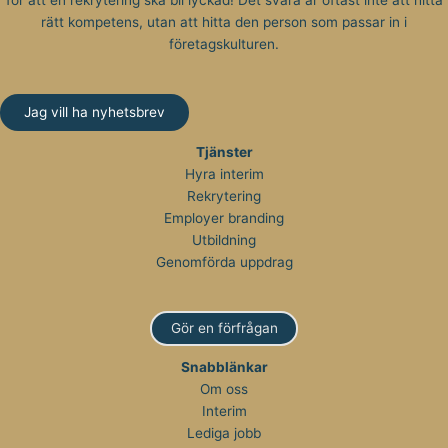
för att en rekrytering ska bli lyckad! Det svåra är oftast inte att hitta
rätt kompetens, utan att hitta den person som passar in i
företagskulturen.
Jag vill ha nyhetsbrev
Tjänster
Hyra interim
Rekrytering
Employer branding
Utbildning
Genomförda uppdrag
Gör en förfrågan
Snabblänkar
Om oss
Interim
Lediga jobb