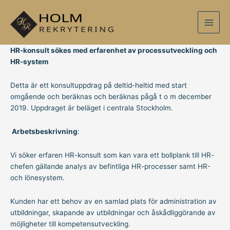
Hoppa
Main
till
Men
innehåll
HR-konsult sökes med erfarenhet av processutveckling och
HR-system
Detta är ett konsultuppdrag på deltid-heltid med start
omgående och beräknas och beräknas pågå t o m december
2019. Uppdraget är beläget i centrala Stockholm.
Arbetsbeskrivning
:
Vi söker erfaren HR-konsult som kan vara ett bollplank till HR-
chefen gällande analys av befintliga HR-processer samt HR-
och lönesystem.
Kunden har ett behov av en samlad plats för administration av
utbildningar, skapande av utbildningar och åskådliggörande av
möjligheter till kompetensutveckling.