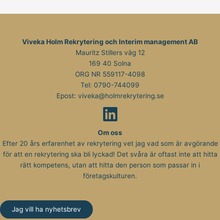
Viveka Holm Rekrytering och Interim management AB
Mauritz Stillers väg 12
169 40 Solna
ORG NR 559117-4098
Tel:
0790-744099
Epost:
viveka@holmrekrytering.se
Om oss
Efter 20 års erfarenhet av rekrytering vet jag vad som är avgörande
för att en rekrytering ska bli lyckad! Det svåra är oftast inte att hitta
rätt kompetens, utan att hitta den person som passar in i
företagskulturen.
Jag vill ha nyhetsbrev