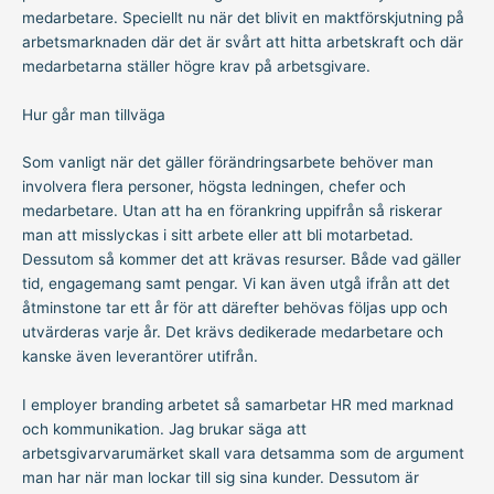
medarbetare. Speciellt nu när det blivit en maktförskjutning på
arbetsmarknaden där det är svårt att hitta arbetskraft och där
medarbetarna ställer högre krav på arbetsgivare.
Hur går man tillväga
Som vanligt när det gäller förändringsarbete behöver man
involvera flera personer, högsta ledningen, chefer och
medarbetare. Utan att ha en förankring uppifrån så riskerar
man att misslyckas i sitt arbete eller att bli motarbetad.
Dessutom så kommer det att krävas resurser. Både vad gäller
tid, engagemang samt pengar. Vi kan även utgå ifrån att det
åtminstone tar ett år för att därefter behövas följas upp och
utvärderas varje år. Det krävs dedikerade medarbetare och
kanske även leverantörer utifrån.
I employer branding arbetet så samarbetar HR med marknad
och kommunikation. Jag brukar säga att
arbetsgivarvarumärket skall vara detsamma som de argument
man har när man lockar till sig sina kunder. Dessutom är