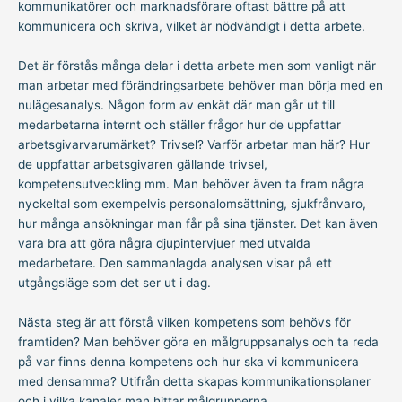
kommunikatörer och marknadsförare oftast bättre på att
kommunicera och skriva, vilket är nödvändigt i detta arbete.
Det är förstås många delar i detta arbete men som vanligt när
man arbetar med förändringsarbete behöver man börja med en
nulägesanalys. Någon form av enkät där man går ut till
medarbetarna internt och ställer frågor hur de uppfattar
arbetsgivarvarumärket? Trivsel? Varför arbetar man här? Hur
de uppfattar arbetsgivaren gällande trivsel,
kompetensutveckling mm. Man behöver även ta fram några
nyckeltal som exempelvis personalomsättning, sjukfrånvaro,
hur många ansökningar man får på sina tjänster. Det kan även
vara bra att göra några djupintervjuer med utvalda
medarbetare. Den sammanlagda analysen visar på ett
utgångsläge som det ser ut i dag.
Nästa steg är att förstå vilken kompetens som behövs för
framtiden? Man behöver göra en målgruppsanalys och ta reda
på var finns denna kompetens och hur ska vi kommunicera
med densamma? Utifrån detta skapas kommunikationsplaner
och i vilka kanaler man hittar målgrupperna.