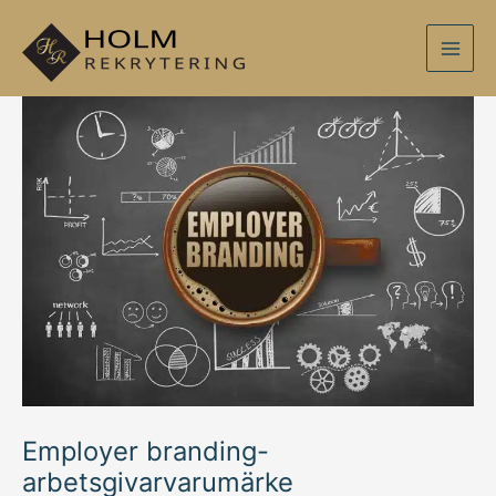
Hoppa
Inläggsnavigering
Main
till
Men
innehåll
Employer branding-
arbetsgivarvarumärke