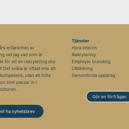
Tjänster
års erfarenhet av
Hyra interim
ng vet jag vad som är
Rekrytering
 för att en rekrytering ska
Employer branding
d! Det svåra är oftast inte att
Utbildning
t kompetens, utan att hitta
Genomförda uppdrag
on som passar in i
kulturen.
Gör en förfrågan
vill ha nyhetsbrev