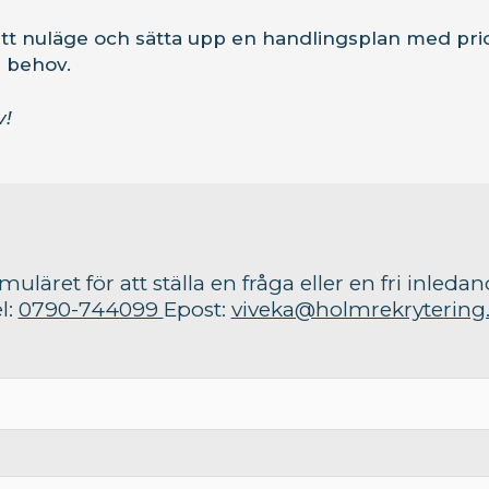
 ett nuläge och sätta upp en handlingsplan med prio
a behov.
v!
rmuläret för att ställa en fråga eller en fri inleda
l:
0790-744099
Epost:
viveka@holmrekrytering.