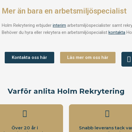
Mer än bara en arbetsmiljöspecialist
Holm Rekrytering erbjuder
interim
arbetsmiljöspecialister samt rekry
Behöver du hyra eller rekrytera en arbetsmiljöspecialist
kontakta
Hol
Kontakta oss här
Läs mer om oss här
i
Varför anlita Holm Rekrytering
i
Över 20 år i
Snabb leverans tack va