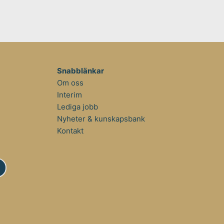
Snabblänkar
Om oss
Interim
Lediga jobb
Nyheter & kunskapsbank
Kontakt