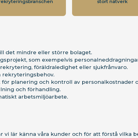
rekryteringsbranschen
stort nätverk
l det mindre eller större bolaget.
ingsprojekt, som exempelvis personalneddragningar
rekrytering, föräldraledighet eller sjukfrånvaro.
a rekryteringsbehov.
 för planering och kontroll av personalkostnader 
llning och förhandling.
matiskt arbetsmiljöarbete.
är vi lär känna våra kunder och för att förstå vilk