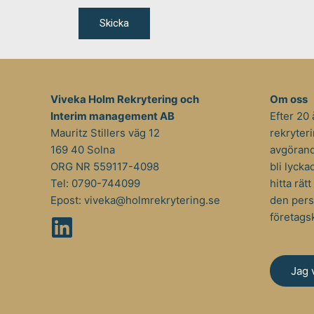
Viveka Holm Rekrytering och
Om oss
Interim management AB
Efter 20 
Mauritz Stillers väg 12
rekryteri
169 40 Solna
avgörande
ORG NR 559117-4098
bli lycka
Tel:
0790-744099
hitta rät
Epost:
viveka@holmrekrytering.se
den pers
företags
Jag 